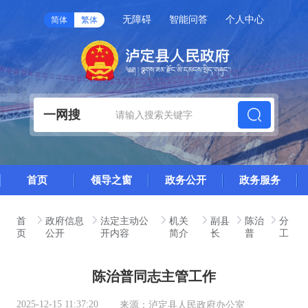
无障碍
智能问答
个人中心
简体
繁体
一网搜
首页
领导之窗
政务公开
政务服务
首
政府信息
法定主动公
机关
副县
陈治
分
页
公开
开内容
简介
长
普
工
陈治普同志主管工作
2025-12-15 11:37:20
来源：
泸定县人民政府办公室