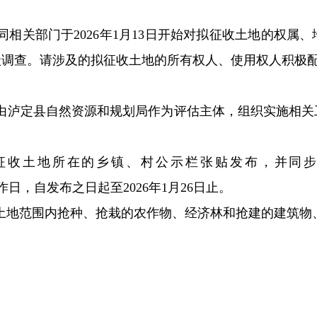
同相关部门于
202
6
年
1
月
13
日开始对拟征收土地的权属、
状调查。请涉及的拟征收土地的所有权人、使用权人积极
由泸定县自然资源和规划局作为评估主体，组织实施相关
征收土地所在的乡镇、村公示栏张贴发布，
并同
作日，自发布之日起至
2026
年
1
月
26
日
止。
土地范围内抢种、抢栽的农作物、经济林和抢建的建筑物