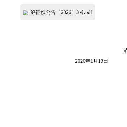
泸征预公告〔2026〕3号.pdf
2026
年
1
月
13
日