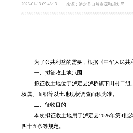
2026-01-13 09:43:13
来源：
泸定县自然资源和规划局
为
了
公共利益的需要
，根据
《中华人民共
一、拟征收土地范围
拟征收土地位于泸定县泸桥镇下田村二组
权属、面积等以土地现状调查面积为准。
二、征收目的
本次拟征收土地用于泸定县
2026
年
第
4
批
四十五条等规定。