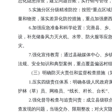
态化隐患排查，建立问题台账，实行销号管理
5.
实施分区分级精准防控：按照
“
重点区域
量和物资，落实差异化防控措施，重点加强磨
6.
加强应急准备和科学处置：完善县、乡
设，补充储备风力灭火机、水带、防火服等应
灾。
7.
强化宣传教育：通过县融媒体中心、乡
法规、安全知识和典型案例，重点覆盖偏远村
（三）明确防灭火责任和监督检查措施（
1.
压实四级责任体系：明确各级人民政府
护林（草）员、网格员、
“
线长、杆长、台长
”
、
2.
强化督导检查与追责问责：成立县级联
查发现的问题，当场交办、限期整改；对火灾