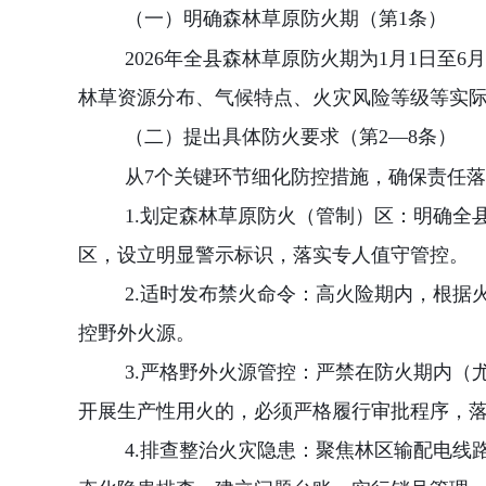
（一）明确森林草原防火期（第
1
条）
2026
年全县森林草原防火期为
1
月
1
日至
6
月
林草资源分布、气候特点、火灾风险等级等实
（二）提出具体防火要求（第
2—8
条）
从
7
个关键环节细化防控措施，确保责任落
1.
划定森林草原防火（管制）区：明确全
区，设立明显警示标识，落实专人值守管控。
2.
适时发布禁火命令：高火险期内，根据
控野外火源。
3.
严格野外火源管控：严禁在防火期内（
开展生产性用火的，必须严格履行审批程序，
4.
排查整治火灾隐患：聚焦林区输配电线