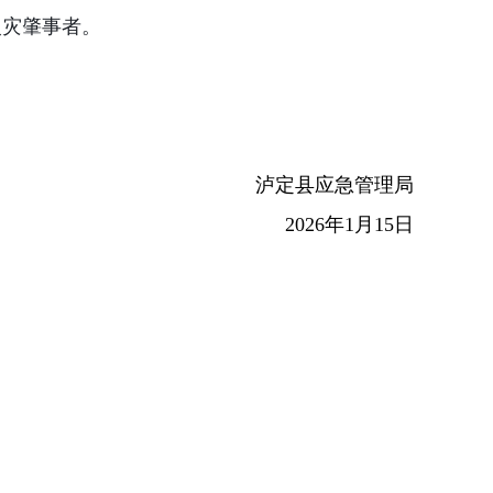
火灾肇事者。
泸定县应急管理局
2026
年
1
月
15
日