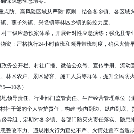
，确保隐患动态清零。
重点防、高风险区域从严防
”
原则，结合各乡镇、各区域
西镇、燕子沟镇、兴隆镇等林区乡镇的防控力度。
、村三级应急预案体系，开展针对性应急演练；强化县专
急物资；严格执行
24
小时值班和领导带班制度，确保火情
镇政务公开栏、村社广播、微信公众号、宣传手册、流动
组、林区农户、景区游客、施工人员等群体，提升全民防
第
9—10
条）
属地领导责任、行业部门监管责任、生产经营管理单位（
村社干部的个人管护责任，构建
“
横向到边、纵向到底、
合督导组，定期对各乡镇、各部门防灭火责任落实、隐患
隐患整改不力、违规用火行为查处不严、火情处置不当造