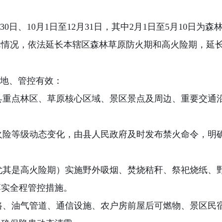
30
日、
10
月
1
日至
12
月
31
日，其中
2
月
1
日至
5
月
10
日为森
际情况，依法延长本辖区森林草原防火期和高火险期，延
地、管控有效：
县重点林区、草原核心区域、景区景点及周边、重要交通
火险等级动态变化，由县人民政府及时发布禁火命令，明
尤其是高火险期）实施野外吸烟、焚烧秸秆、祭祀烧纸、
落实全程管控措施。
路、油气管道、通信设施、农户房前屋后可燃物、景区民