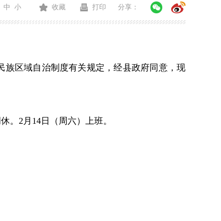
中
小
收藏
打印
分享：
民族区域自治制度有关规定，经县政府同意，现
调休。
2
月
1
4
日（
周六
）
上班。