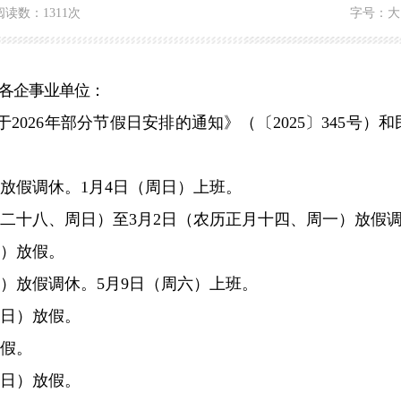
阅读数：
1311次
字号：
大
各
企事业单位：
于
202
6
年
部分节假日安排的通知》
（
〔
2025
〕
345
号
）
和
放假
调休。
1
月
4
日（周日）上班
。
二十八、周日）
至
3
月
2
日
（农历正月十四、周一）
放假
）放假
。
）
放假调休。
5
月
9
日（
周六
）
上班
。
日）
放假。
假。
日）
放假。