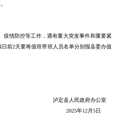
班。
、疫情防控
等工作，遇
有重大
突发事件和重要紧
假日前
2
天要将值班带班人员名单分别报县委办值
泸定县人民政府办公室
202
5
年
1
2
月
5
日