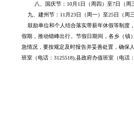
八、国庆节：
10
月
1
日
（周四）
至
7
日
（周
九、
建州节：
11
月
23
日
（周一）
至
2
5
日
（周
鼓励单位和个人结合落实带薪年休假等制度
假期，推动错峰出行。节假日期间，各乡（镇
急情况，要按规定及时报告并妥善处置，确保
班室（电话：
3125518),
县政府办值班室（电话