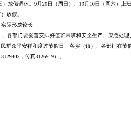
三）
放假调休。
9
月
20
日（
周日
）、
10
月
10
日（
周六
）上
三）
放假。
，实际形成较长
）、各部门要妥善安排好值班带班
和
安全生产
、应急处理
人民
群众
平安祥和度过节假日。各乡（镇）、各部门在节
：
3129402
，传真
3126919
）。