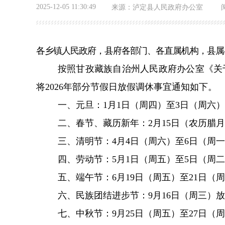
2025-12-05 11:30:49
来源：
泸定县人民政府办公室
各乡镇人民政府，县府各部门、各直属机构，县属
按照甘孜藏族自治州人民政府办公室《关
将
202
6
年
部分节假日放假调休
事宜通知
如下。
一、元旦：
1
月
1
日
（周四）至
3
日（周六）
二、春节、藏历新年：
2
月
15
日
（农历腊月
三、清明节：
4
月
4
日
（周六）至
6
日（周一
四、劳动节：
5
月
1
日
（周五）
至
5
日
（周二
五、端午节：
6
月
19
日
（周五）至
21
日（周
六、民族团结进步节：
9
月
16
日
（周三）
放
七、中秋节
：
9
月
25
日
（周五）至
27
日（周