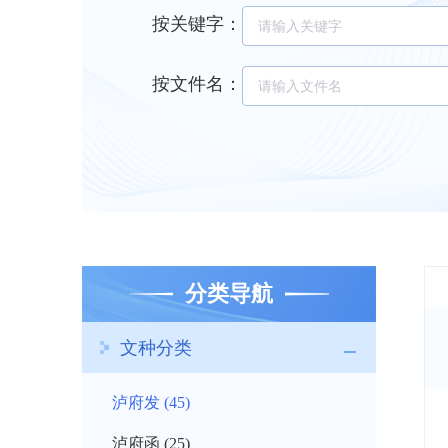
按关键字
：
按文件名
：
分类导航
文种分类
泸府发 (45)
泸府函 (25)