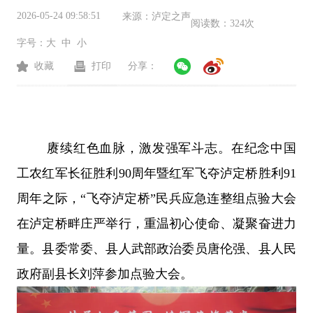
2026-05-24 09:58:51
来源：
泸定之声
阅读数：
324次
字号：
大
中
小
收藏
打印
分享：
赓续红色血脉，激发强军斗志。在纪念中国
工农红军长征胜利90周年暨红军飞夺泸定桥胜利91
周年之际，“飞夺泸定桥”民兵应急连整组点验大会
在泸定桥畔庄严举行，重温初心使命、凝聚奋进力
量。县委常委、县人武部政治委员唐伦强、县人民
政府副县长刘萍参加点验大会。