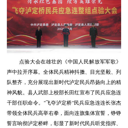
点验大会在雄壮的《中国人民解放军军歌》
声中拉开序幕。全体民兵精神抖擞、目光坚毅、列
队整齐，充分展现出新时代泸定民兵昂扬向上的精
神风貌。县人武部上校部长田红宣布了民兵应急连
干部任职命令。"飞夺泸定桥"民兵应急连连长张杰
带领全体民兵高举右拳，面向连旗集体宣誓，铮铮
誓言响彻泸定桥畔，彰显了新时代民兵听党指挥、