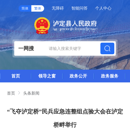
无障碍
智能问答
个人中心
简体
繁体
一网搜
首页
领导之窗
政务公开
政务服务
首页
头条新闻
“飞夺泸定桥”民兵应急连整组点验大会在泸定
桥畔举行