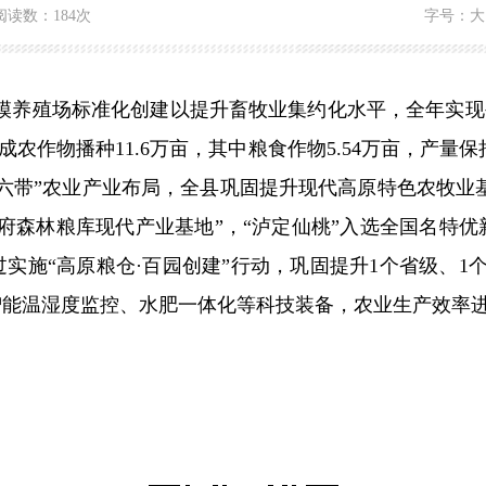
阅读数：
184次
字号：
大
养殖场标准化创建以提升畜牧业集约化水平，全年实现生猪存
成农作物播种11.6万亩，其中粮食作物5.54万亩，产量
六带”农业产业布局，全县巩固提升现代高原特色农牧业基
天府森林粮库现代产业基地”，“泸定仙桃”入选全国名特优
过实施“高原粮仓·百园创建”行动，巩固提升1个省级、
智能温湿度监控、水肥一体化等科技装备
，
农业生产效率