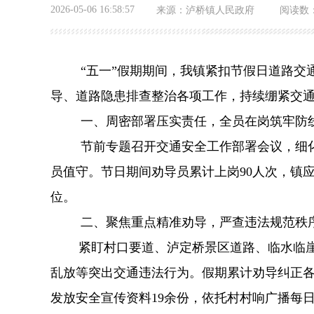
2026-05-06 16:58:57
来源：
泸桥镇人民政府
阅读数
“
五一
”假期期间，我镇紧扣节假日道路交
导、道路隐患排查整治各项工作，持续绷紧交
一、周密部署压实责任，全员在岗筑牢防
节前专题召开交通安全工作部署会议，细
员值守。节日期间劝导员累计上岗
90
人次，镇
位。
二、聚焦重点精准劝导，严查违法规范秩
紧盯村口要道、泸定桥景区道路、临水临
乱放等突出交通违法行为。假期累计劝导纠正
发放安全宣传资料
19
余份，依托村村响广播每