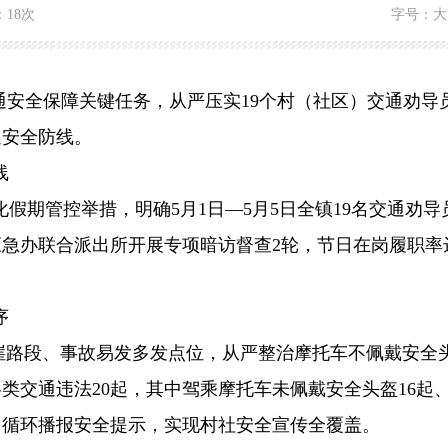
：
18次
字号：
大
通安全保障关键任务，从严压实
19
个村（社区）交通劝导
通安全防线。
线
化假期管控举措，明确
5
月
1
日—
5
月
5
日全镇
19
名交通劝导
应急办联合派出所开展专项暗访督查
2
轮，节日在岗履职率
序
崖路段、事故易发多发点位，从严整治摩托车不佩戴安全
各类交通违法
20
起，其中驾乘摩托车未佩戴安全头盔
16
起
日循环播报安全提示，实现村社安全宣传全覆盖。