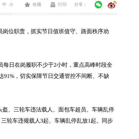
中
小
收藏
打印
分享：
员岗位职责，抓实节日值班值守、路面秩序劝
员每日在岗履职不少于
2
小时，重点高峰时段全
达
91%
，切实保障节日交通管控不间断、不缺
头盔、三轮车违法载人、面包车超员、车辆乱停
、三轮车违规载人
3
起、车辆乱停乱放
1
起。同步