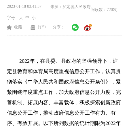
2023-01-18 03:41:57
来源：
泸定县人民政府
阅读数：
720次
字号：
大
中
小
收藏
打印
分享：
202
2
年，在
县
委、
县
政府的坚强领导下，泸
定
县教育和体育局
高度重视信息公开工作，认真
贯
彻落实《中华人民共和国政府信息公开条例》，紧
紧围绕年度重点工作，加大政府信息公开力度，完
善机制、拓展内容、丰富载体，积极探索创新政府
信息公开工作，推动政府信息公开工作
有力
、
有
序
、
有效
开展。以下所列数据的统计期限为
202
2
年