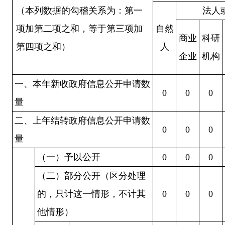
（本列数据的勾稽关系为：第一
法人
项加第二项之和，等于第三项加
自然
商业
科研
第四项之和）
人
企业
机构
一、本年新收政府信息公开申请数
0
0
0
量
二、上年结转政府信息公开申请数
0
0
0
量
（一）予以公开
0
0
0
（二）部分公开
（区分处理
的，只计这一情形，不计其
0
0
0
他情形）