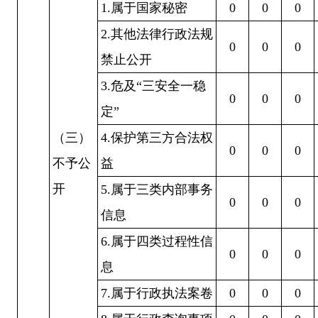
1.属于国家秘密
0
0
0
2.其他法律行政法规
0
0
0
禁止公开
3.危及“三安全一稳
0
0
0
定”
（三）
4.保护第三方合法权
0
0
0
不予公
益
开
5.属于三类内部事务
0
0
0
信息
6.属于四类过程性信
0
0
0
息
7.属于行政执法案卷
0
0
0