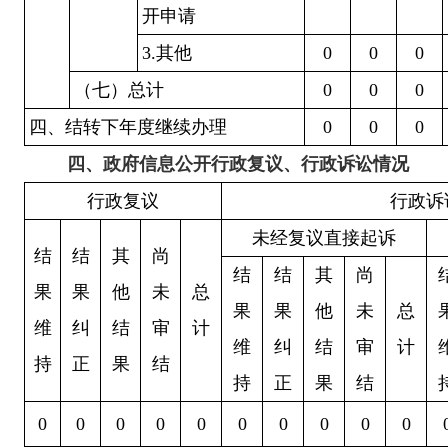
开申请
3.其他
0
0
0
（七）总计
0
0
0
四、结转下年度继续办理
0
0
0
四、
政府信息公开行政复议、行政诉讼情况
行政复议
行政诉
未经复议直接起诉
结
结
其
尚
结
结
其
尚
果
果
他
未
总
果
果
他
未
总
维
纠
结
审
计
维
纠
结
审
计
持
正
果
结
持
正
果
结
0
0
0
0
0
0
0
0
0
0