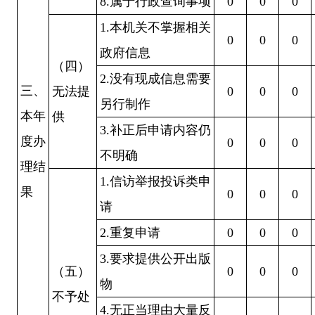
8.属于行政查询事项
0
0
0
1.本机关不掌握相关
0
0
0
政府信息
（四）
2.没有现成信息需要
三、
无法提
0
0
0
另行制作
本年
供
3.补正后申请内容仍
度办
0
0
0
不明确
理结
1.信访举报投诉类申
果
0
0
0
请
2.重复申请
0
0
0
3.要求提供公开出版
（五）
0
0
0
物
不予处
4.无正当理由大量反