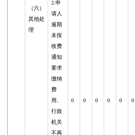
2.
申
（六）
请人
其他处
逾期
理
未按
收费
通知
要求
缴纳
费
用、
0
0
0
0
0
0
行政
机关
不再