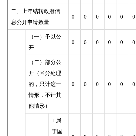
二、上年结转政府信
0
0
0
0
0
0
息公开申请数量
（一）予以公
0
0
0
0
0
0
开
（二）部分公
开
（区分处理
的，只计这一
0
0
0
0
0
0
情形，不计其
他情形）
1.
属
于国