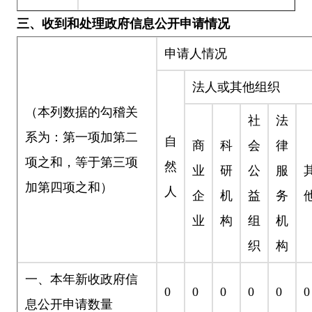
三、收到和处理政府信息公开申请情况
申请人情况
法人或其他组织
（本列数据的勾稽关
社
法
系为：第一项加第二
自
商
科
会
律
项之和，等于第三项
然
业
研
公
服
加第四项之和）
人
企
机
益
务
业
构
组
机
织
构
一、本年新收政府信
0
0
0
0
0
0
息公开申请数量