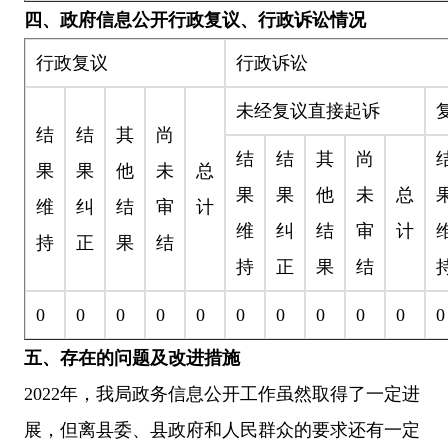
四、政府信息公开行政复议、行政诉讼情况
行政复议
行政诉讼
未经复议直接起诉
结
结
其
尚
结
结
其
尚
果
果
他
未
总
果
果
他
未
总
维
纠
结
审
计
维
纠
结
审
计
持
正
果
结
持
正
果
结
0
0
0
0
0
0
0
0
0
0
0
五、存在的问题及改进措施
2022
年，我局政务信息公开工作虽然取得了一定进
展，但离县委、县政府和人民群众的要求还有一定