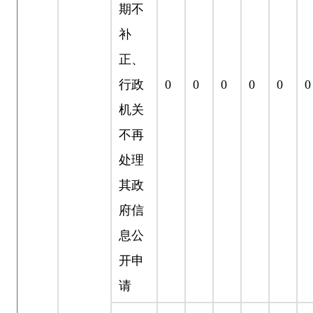
期不
补
正、
行政
0
0
0
0
0
0
机关
不再
处理
其政
府信
息公
开申
请