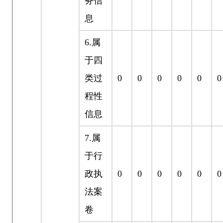
务信
息
6.
属
于四
类过
0
0
0
0
0
0
程性
信息
7.
属
于行
政执
0
0
0
0
0
0
法案
卷