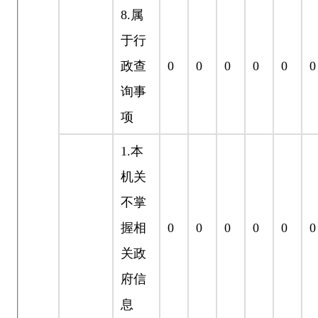
8.
属
于行
政查
0
0
0
0
0
0
询事
项
1.
本
机关
不掌
握相
0
0
0
0
0
0
关政
府信
息