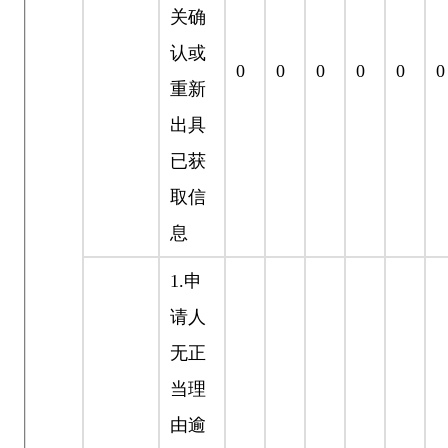
关确
认或
0
0
0
0
0
0
重新
出具
已获
取信
息
1.
申
请人
无正
当理
由逾