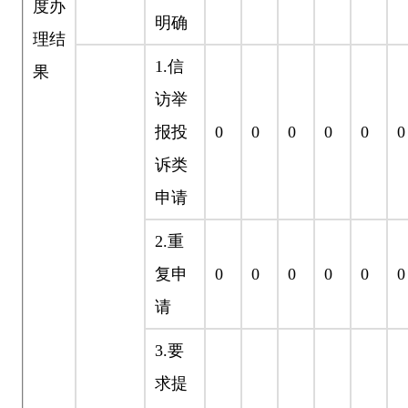
度办
明确
理结
1.
信
果
访举
报投
0
0
0
0
0
0
诉类
申请
2.
重
复申
0
0
0
0
0
0
请
3.
要
求提