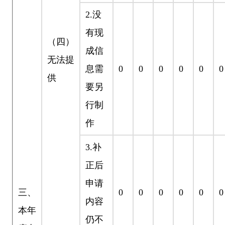
2.
没
有现
（四）
成信
无法提
息需
0
0
0
0
0
0
供
要另
行制
作
3.
补
正后
申请
三、
0
0
0
0
0
0
内容
本年
仍不