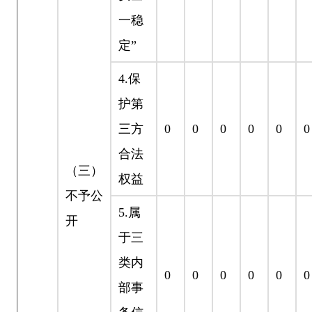
一稳
定”
4.
保
护第
三方
0
0
0
0
0
0
合法
（三）
权益
不予公
5.
属
开
于三
类内
0
0
0
0
0
0
部事