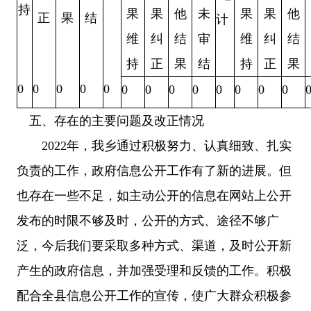
持
果
果
他
未
果
果
他
正
果
结
计
维
纠
结
审
维
纠
结
持
正
果
结
持
正
果
0
0
0
0
0
0
0
0
0
0
0
0
0
五、存在的主要问题及改正情况
2022年，我乡通过积极努力、认真细致、扎实
负责的工作，政府信息公开工作有了新的进展。但
也存在一些不足，如主动公开的信息在网站上公开
发布的时限不够及时，公开的方式、途径不够广
泛，今后我们要采取多种方式、渠道，及时公开新
产生的政府信息，并加强受理和反馈的工作。积极
配合全县信息公开工作的宣传，使广大群众积极参