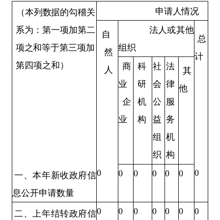
申请人情况
（本列数据的勾稽关
系为：
第一项加第二
法人或其他
自
总
项之和
等于第三项加
组织
然
计
第四项之和）
商
科
社
法
人
其
业
研
会
律
他
企
机
公
服
业
构
益
务
组
机
织
构
0
0
0
0
0
0
0
一、本年新收政府信
息公开申请数量
0
0
0
0
0
0
0
二、上年结转政府信