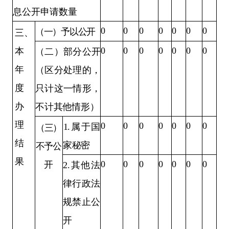
息公开申请数量
0
0
0
0
0
0
0
（一）予以公开
三、
0
0
0
0
0
0
0
本
（二）部分公开
年
（区分处理的，
度
只计这一情形，
办
不计其他情形）
理
0
0
0
0
0
0
0
1
.
属于国
（三）
结
家秘密
不予
公
果
0
0
0
0
0
0
0
开
2
.
其他法
律行政法
规禁止公
开