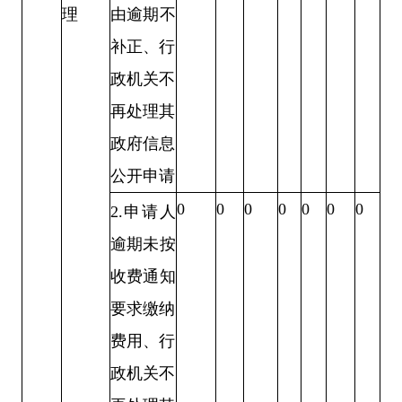
由逾期不
理
补正、
行
政机关不
再处理其
政府信息
公开
申请
0
0
0
0
0
0
0
2.
申请人
逾期未按
收费通知
要求缴
纳
费用、行
政机关不