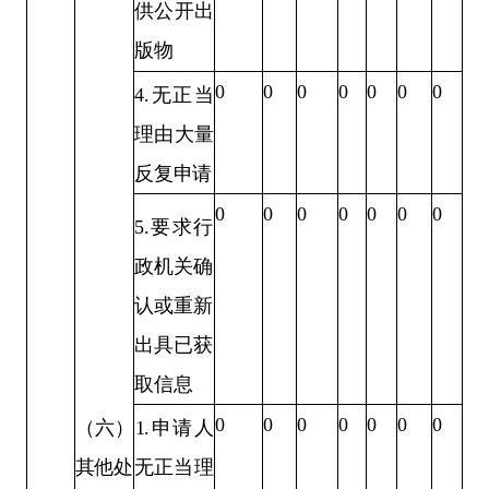
供公开出
版物
0
0
0
0
0
0
0
4.
无正当
理由大量
反复申请
0
0
0
0
0
0
0
5.
要求行
政机关确
认或重新
出具已
获
取信息
0
0
0
0
0
0
0
1.
申请人
（六）
无正当理
其他
处