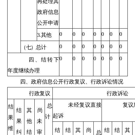
再处理其
政府信息
公开申请
0
0
0
0
0
0
0
3
.
其他
0
0
0
0
0
0
0
（七）总计
0
0
0
0
0
0
0
四、结转下
年度继续办理
四、政府信息公开行政复议、行政诉讼情况
行政复议
行政诉讼
未经复议直接
复议
总
结
结
其
尚
起诉
计
果
果
他
未
维
结
结
其
尚
结
结
其
纠
结
审
总