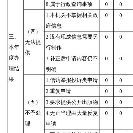
8.属于行政查询事项
0
0
1.本机关不掌握相关政
0
0
府信息
（四）
三、
2.没有现成信息需要另
0
0
无法提
本年
行制作
供
度办
3.补正后申请内容仍不
0
0
理结
明确
果
1.信访举报投诉类申请
0
0
2.重复申请
0
0
（五）
3.要求提供公开出版物
0
0
不予处
4.无正当理由大量反复
0
0
理
申请