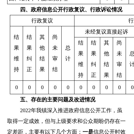
四、
政府信息公开行政复议、行政诉讼情况
行政复议
行
未经复议直接起诉
结
结
其
尚
结
结
其
尚
果
果
他
未
总
果
果
他
未
维
纠
结
审
计
维
纠
结
审
持
正
果
结
持
正
果
结
0
0
0
0
0
0
0
0
0
0
五、
存在的主要问题及改进情况
2022年我镇深入推进政府信息公开工作，虽
取得一定成效，但与上级要求和公众期盼仍存在一
定差距，主要有以下几个方面：
一是
信息公开时效