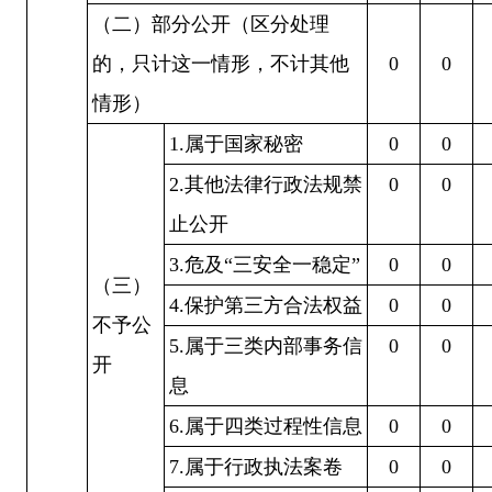
（二）部分公开（区分处理
的，只计这一情形，不计其他
0
0
情形）
1.属于国家秘密
0
0
2.其他法律行政法规禁
0
0
止公开
3.危及“三安全一稳定”
0
0
（三）
4.保护第三方合法权益
0
0
不予公
5.属于三类内部事务信
0
0
开
息
6.属于四类过程性信息
0
0
7.属于行政执法案卷
0
0