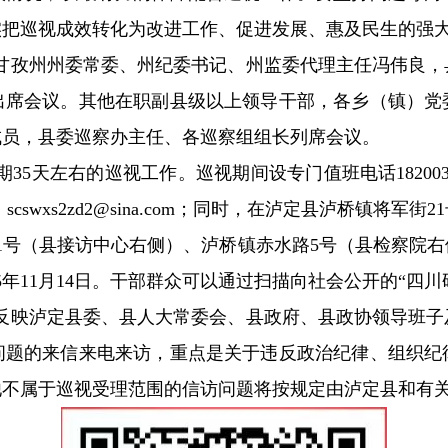
实把巡视成效转化为改进工作、促进发展、惠及民生的强
甘孜州州委常委、州纪委书记、州监委代理主任冯伟良，
出席会议。其他在职副县级以上领导干部，各乡（镇）党
成员，县委巡察办主任、各巡察组组长列席会议。
天左右的巡视工作。巡视期间设专门值班电话182003034
cswxs2zd2@sina.com；同时，在泸定县泸桥镇将
1号（县接访中心右侧）、泸桥镇赤水路5号（县检察院
5年11月14日。干部群众可以通过扫描向社会公开的“四
反映泸定县委、县人大常委会、县政府、县政协领导班子
问题的来信来电来访，重点是关于违反政治纪律、组织纪
他不属于巡视受理范围的信访问题将按规定由泸定县和有