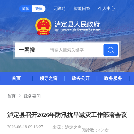
无障碍
智能问答
个人中心
简体
繁体
一网搜
首页
领导之窗
政务公开
政务服务
首页
政务要闻
泸定县召开2026年防汛抗旱减灾工作部署会议
2026-06-18 09:16:27
来源：
泸定之声
阅读数：
454次