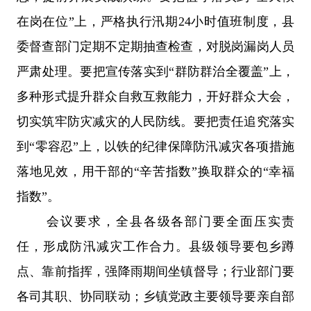
在岗在位”上，严格执行汛期24小时值班制度，县
委督查部门定期不定期抽查检查，对脱岗漏岗人员
严肃处理。
要
把宣传落实到“群防群治全覆盖”上，
多种形式提升群众自救互救能力，开好群众大会，
切实筑牢防灾减灾的人民防线。
要
把责任追究落实
到“零容忍”上，以铁的纪律保障防汛减灾各项措施
落地见效，用干部的“辛苦指数”换取群众的“幸福
指数”。
会议
要求，
全县各级各部门要全面压实责
任，形成防汛减灾工作合力。县级领导要包乡蹲
点、靠前指挥，强降雨期间坐镇督导；行业部门要
各司其职、协同联动；乡镇党政主要领导要亲自部