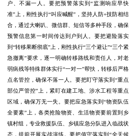
户、不漏一人。
要
把预警落实到“监测响应早快
准”上，刚性执行“叫应喊醒”，坚持人防+技防相结
合，通过大喇叭、微信群、短信等多种手段，确保
预警信息第一时间传达到户到人。
要
把避险落实
到“转移果断彻底”上，刚性执行“三个避让”“三个紧
急撤离”要求，逐一明确转移路线和责任人，对老
弱病残等特殊群体实行“一对一”帮扶，转移后严格
点名管控，确保不落一人。
要
把盯守落实到“重点
部位严管控”上，紧盯在建工地、涉水工程等重点
区域，确保万无一失。
要
把应急落实到“物资队伍
全要素”上，各类抢险物资、生活物资要前置到乡
镇村组，专业救援队伍、乡镇应急分队进入临战状
态，提前开展实战演练。
要
把值守落实到“全天候